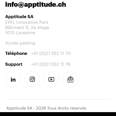
info@apptitude.ch
Apptitude SA
EPFL Innovation Park
Bâtiment D, 2e étage
1015 Lausanne
Accès parking
+41 (0)21 552 11 70
Téléphone
+41 (0)21 552 11 79
Support
Apptitude SA - 2026 Tous droits reservés