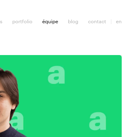
es
portfolio
équipe
blog
contact
en