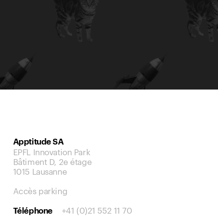
Apptitude SA
EPFL Innovation Park
Bâtiment D, 2e étage
1015 Lausanne
Accès parking
+41 (0)21 552 11 70
Téléphone