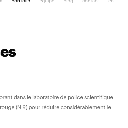
es
portfolio
équipe
blog
contact
en
ses
nt dans le laboratoire de police scientifique
frarouge (NIR) pour réduire considérablement le