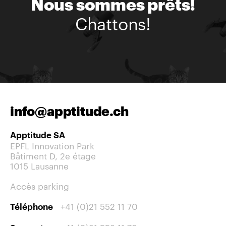
Nous sommes prêts!
Chattons!
info@apptitude.ch
Apptitude SA
EPFL Innovation Park
Bâtiment D, 2e étage
1015 Lausanne
Accès parking
+41 (0)21 552 11 70
Téléphone