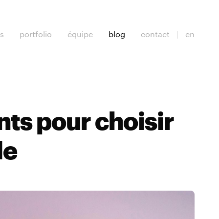
es
portfolio
équipe
blog
contact
en
nts pour choisir
le