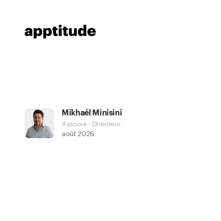
Mikhaél Minisini
Associé · Directeur
août 2026