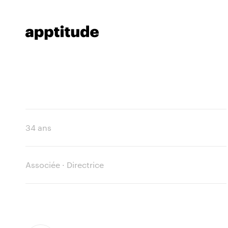
34 ans
Associée · Directrice