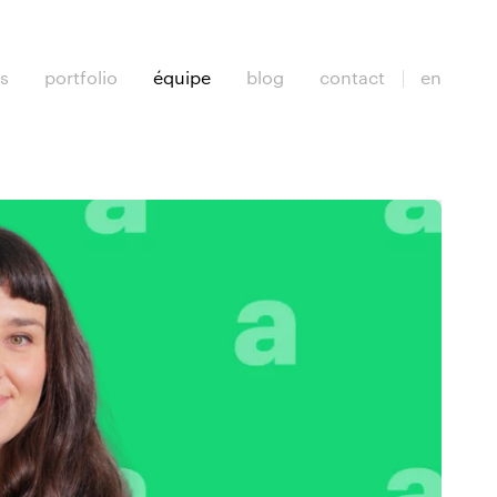
es
portfolio
équipe
blog
contact
en