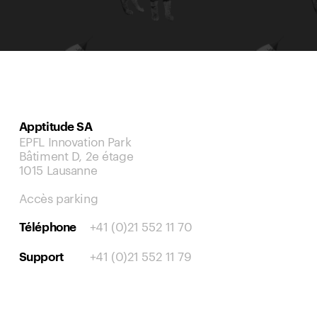
Apptitude SA
EPFL Innovation Park
Bâtiment D, 2e étage
1015 Lausanne
Accès parking
+41 (0)21 552 11 70
Téléphone
+41 (0)21 552 11 79
Support