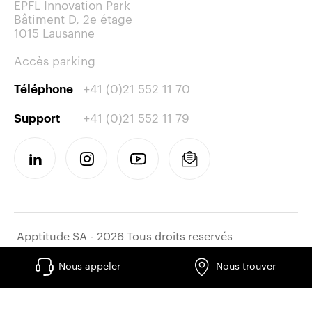
EPFL Innovation Park
Bâtiment D, 2e étage
1015 Lausanne
Accès parking
+41 (0)21 552 11 70
Téléphone
+41 (0)21 552 11 79
Support
Apptitude SA - 2026 Tous droits reservés
Nous appeler
Nous trouver
Travailler chez apptitude