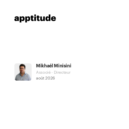
Mikhaél Minisini
Associé · Directeur
août 2026