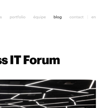
es
portfolio
équipe
blog
contact
en
ss IT Forum