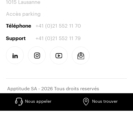
1015 Lausanne
Accès parking
+41 (0)21 552 11 70
Téléphone
+41 (0)21 552 11 79
Support
Apptitude SA - 2026 Tous droits reservés
Nous appeler
Nous trouver
Travailler chez apptitude