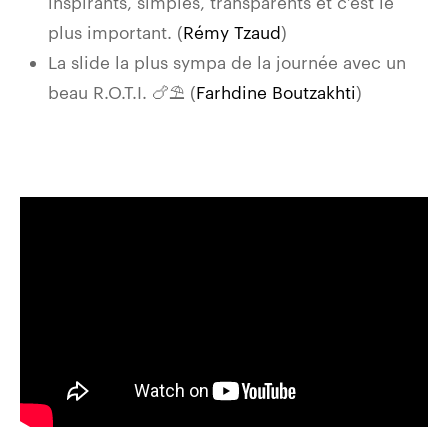
inspirants, simples, transparents et c’est le
plus important. (
Rémy Tzaud
)
La slide la plus sympa de la journée avec un
beau R.O.T.I. 🍗⛱ (
Farhdine Boutzakhti
)