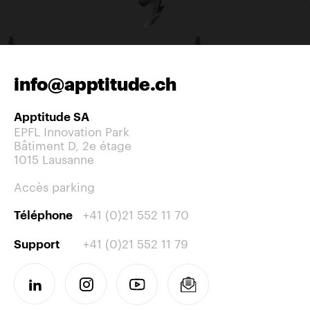
info@apptitude.ch
Apptitude SA
EPFL Innovation Park
Bâtiment D, 2e étage
1015 Lausanne
Accès parking
+41 (0)21 552 11 70
Téléphone
+41 (0)21 552 11 79
Support